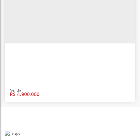
Janeiro
,
Brasil
4
dormitório(s)
4
banheiro(s)
1
vaga(s)
238m²
R$
4.900.000
Apartamento com 4 quartos, Icaraí -