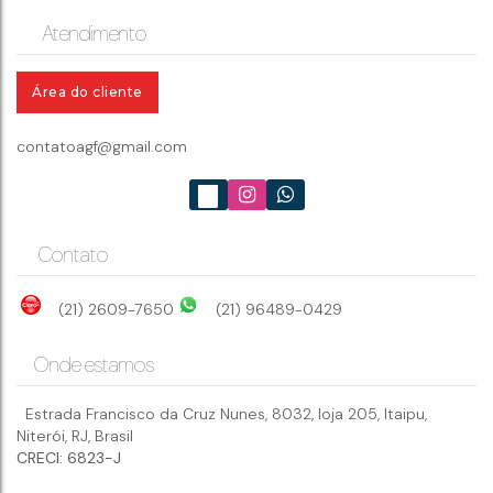
Niterói
CEP: 24230-001
,
Avenida Jornalista Alberto Francisco Torres
,
Atendimento
Icaraí
,
Niterói
,
Rio de Janeiro
,
Brasil
4
dormitório(s)
Área do cliente
5
banheiro(s)
2
vaga(s)
contatoagf@gmail.com
Contato
(21) 2609-7650
(21) 96489-0429
Onde estamos
Estrada Francisco da Cruz Nunes
,
8032
,
loja 205
,
Itaipu
,
Niterói
,
RJ
,
Brasil
CRECI: 6823-J