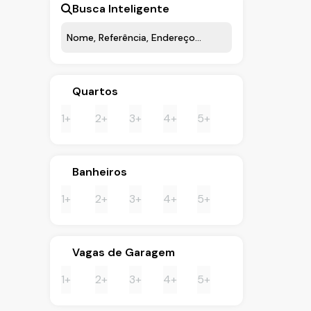
Busca Inteligente
Quartos
1+
2+
3+
4+
5+
Banheiros
1+
2+
3+
4+
5+
Vagas de Garagem
1+
2+
3+
4+
5+