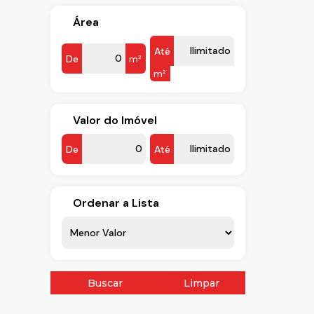
Área
Até
De
m²
m²
Valor do Imóvel
De
Até
Ordenar a Lista
Buscar
Limpar