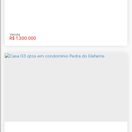
R$
1.300.000
Cobertura com 3 quartos, Itaipu - Niterói
CEP: 24346-200
,
Rua Scylla Souza Ribeiro
,
N°:
57
,
Itaipu
,
Niterói
,
Rio de Janeiro
,
Brasil
3
dormitório(s)
4
banheiro(s)