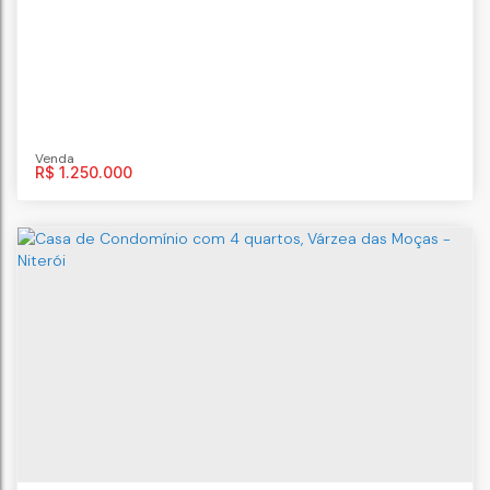
R$
1.250.000
Casa no Ubá V
CEP: 24320-010
,
Rua Amadeu Gomes
,
N°:
126
,
casa 10
,
Sapê
,
Niterói
,
Rio de Janeiro
,
Brasil
4
dormitório(s)
7
banheiro(s)
2
vaga(s)