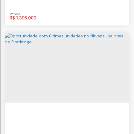
R$
1.395.000
Linda cobertura linear quartos com vagas
CEP: 24355-230
,
Rua São Fábio
,
Piratininga
,
Niterói
,
Rio de
Janeiro
,
Brasil
4
dormitório(s)
5
banheiro(s)
4
vaga(s)