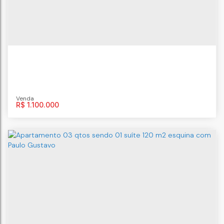
Niterói
,
Rio de Janeiro
,
Brasil
4
dormitório(s)
5
banheiro(s)
R$
1.100.000
Casa Linear em Condomínio com Acesso
a Praia
Recanto de Itaipuaçu (Itaipuaçu)
,
Maricá
,
Rio de Janeiro
,
Brasil