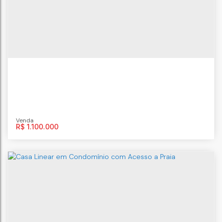
R$
1.100.000
Casa 4 quartos no Maravista
CEP: 24342-443
,
Rua Irmã Victória Saenz
,
casa 115
,
Maravista
,