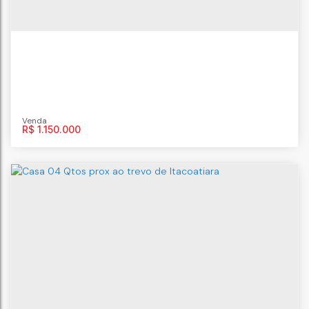
3
vaga(s)
217m²
R$
1.150.000
Casa em mini cond em Camboinhas
Camboinhas
,
Niterói
,
Rio de Janeiro
,
Brasil
3
dormitório(s)
3
banheiro(s)