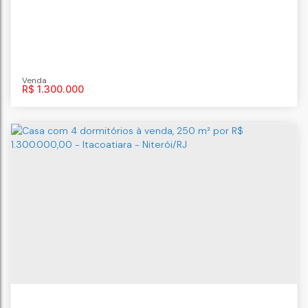
R$
1.300.000
apartamento com 4 quartos, 116 m², à
venda por R$ 1.300.000- icarai-
Icaraí
,
Niterói
,
Rio de Janeiro
,
Brasil
Niterói/RJ
4
dormitório(s)
3
banheiro(s)
2
vaga(s)
116m²