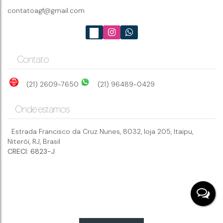
6m²
contatoagf@gmail.com
Contato
(21) 2609-7650
(21) 96489-0429
Onde estamos
Estrada Francisco da Cruz Nunes
,
8032
,
loja 205
,
Itaipu
,
Niterói
,
RJ
,
Brasil
CRECI: 6823-J