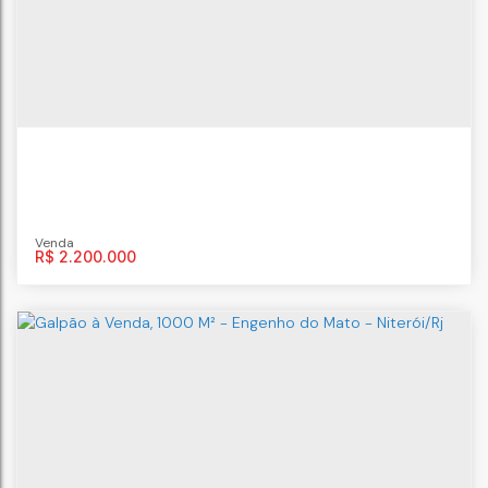
R$
2.200.000
Galpão de Alto Padrão com Acesso
Privilegiado na Região Oceânica!
Engenho do Mato
,
Niterói
,
Rio de Janeiro
,
Brasil