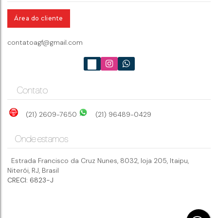
Rio de Janeiro
,
Brasil
Área do cliente
3
dormitório(s)
4
banheiro(s)
contatoagf@gmail.com
Contato
(21) 2609-7650
(21) 96489-0429
Onde estamos
Estrada Francisco da Cruz Nunes
,
8032
,
loja 205
,
Itaipu
,
Niterói
,
RJ
,
Brasil
CRECI: 6823-J