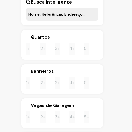
Busca Inteligente
Quartos
1+
2+
3+
4+
5+
Banheiros
1+
2+
3+
4+
5+
Vagas de Garagem
1+
2+
3+
4+
5+