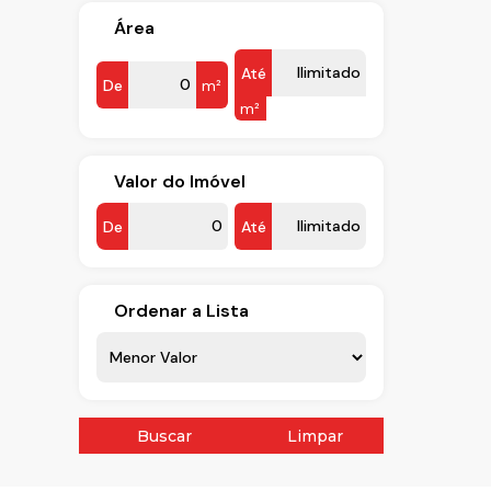
Área
Até
De
m²
m²
Valor do Imóvel
De
Até
Ordenar a Lista
Buscar
Limpar