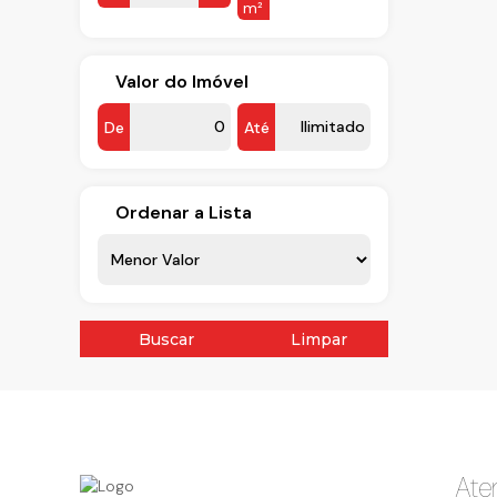
m²
Valor do Imóvel
De
Até
Ordenar a Lista
Buscar
Limpar
Ate