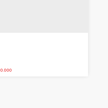
00.000
a Linear em Condomínio com