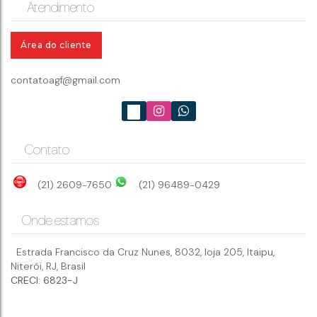
Itacoatiara - Niterói
Atendimento
Itacoatiara
,
Niterói
,
Rio de Janeiro
,
Brasil
4
dormitório(s)
Área do cliente
4
banheiro(s)
4
vaga(s)
contatoagf@gmail.com
Contato
(21) 2609-7650
(21) 96489-0429
Onde estamos
Estrada Francisco da Cruz Nunes
,
8032
,
loja 205
,
Itaipu
,
Niterói
,
RJ
,
Brasil
CRECI: 6823-J