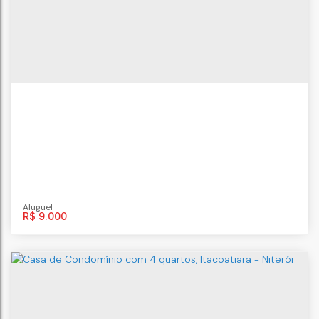
R$
9.000
Casa de Condomínio , aluguel , 4 quartos
em Piratininga - Niteroi
CEP: 24350-590
,
Rua Geógrafo Amora
,
N°:
501
,
casa 19
,