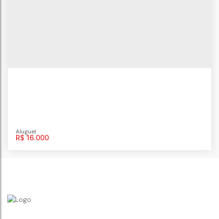
Piratininga
,
Niterói
,
Rio de Janeiro
,
Brasil
4
dormitório(s)
5
banheiro(s)
4
vaga(s)
612m²
R$
16.000
Casa de Condomínio com 4 quartos,