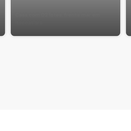
Casa com 02 lotes, frente mar em
Itacoatiara