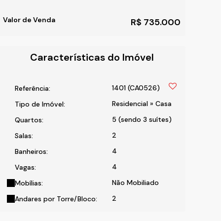
Valor de Venda
R$
735.000
Características do Imóvel
1401
(CA0526)
Referência:
Residencial
»
Casa
Tipo de Imóvel:
5 (sendo 3 suítes)
Quartos:
2
Salas:
4
Banheiros:
4
Vagas:
Não Mobiliado
Mobílias:
2
Andares por Torre/Bloco: